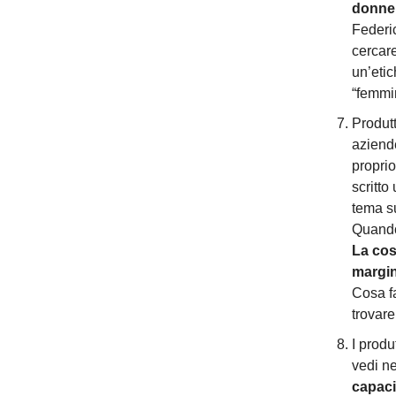
donne 
Federi
cercare
un’etic
“femmi
Produtt
aziend
propri
scritto
tema su
Quando
La cos
margin
Cosa f
trovare
I produ
vedi ne
capaci