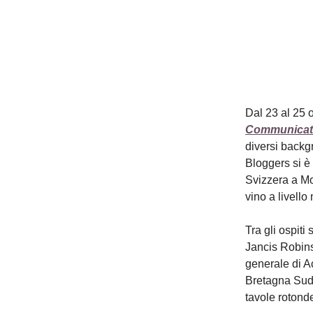
Dal 23 al 25 o
Communicat
diversi back
Bloggers si è 
Svizzera a Mo
vino a livello
Tra gli ospiti
Jancis Robins
generale di A
Bretagna Sud 
tavole rotond