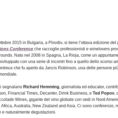
ttobre 2015 in Bulgaria, a Plovdiv, si tiene l’ottava edizione del
ions Conference
che raccoglie professionisti e winelovers pro
grounds. Nato nel 2008 in Spagna, La Rioja, come un appuntam
sviluppato con una serie di incontri fino a quello dello scorso a
ntreux che fu aperto da Jancis Robinson, una delle persone più 
 mondiale.
 si segnalano
Richard Hemming
, giornalista ed educator, contri
on, Financial Times, Decanter, Drink Business, e
Ted Popov
, 
ccolade Wines, gigante del vino globale con sedi in Nord Ameri
Africa, Australia, New Zealand and Asia. Ci sono conferenze, 
e e naturalmente degustazioni.