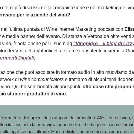
 i temi più discussi nella comunicazione e nel marketing del v
rrivano per le aziende del vino?
 nell’ultima puntata di Wine Internet Marketing podcast con
Elis
 e media partner dell’evento. Di stanza a Verona da oltre venti 
l vino, è nota anche per il suo blog
“Vinopigro – il blog di Lizz
ator dei Vini della Valpolicella e come consulente insieme a Gi
ermenti Digitali
.
azione che puoi ascoltare in formato audio in alto muoviamo da
etwork di
wine communicators
e trattiamo di alcuni temi ricorren
 vino. Qui ho selezionato alcuni
spunti,
otto cose che proprio
ù stupire i produttori di vino
.
 smettere di stupirmi dello stupore dei produttori. Alle fiere del vino, 
tori italiani, noto la meraviglia quando dico che la gente parla di loro i
sulle applicazioni, altrove. E’ incredibile il numero di occasioni che si