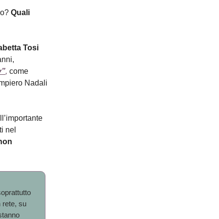
ino?
Quali
abetta Tosi
anni,
y”
,
come
ampiero Nadali
ll’importante
ti nel
 non
soprattutto
n rete, su
 stanno