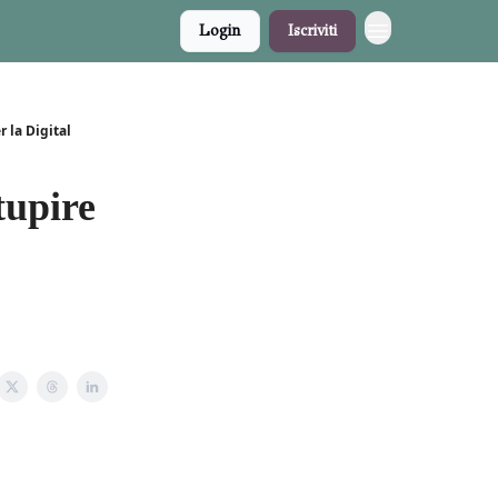
Login
Iscriviti
r la Digital
tupire