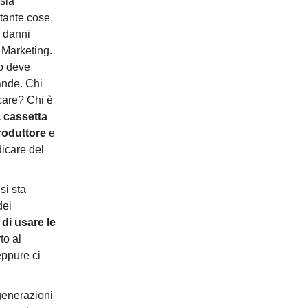
sia
 tante cose,
r danni
 Marketing.
io deve
ande. Chi
care? Chi è
a cassetta
produttore
e
icare del
si sta
dei
 di usare le
to al
eppure ci
generazioni