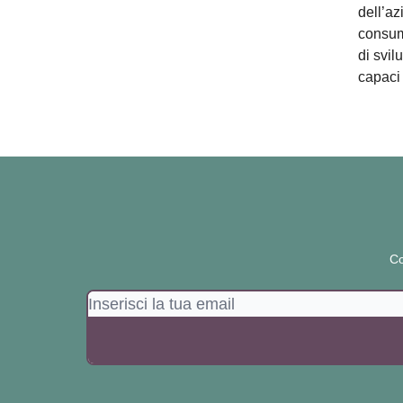
dell’az
consum
di svi
capaci 
Co