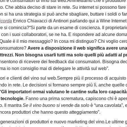
ori e consumatori di vino sul web.Ammettiamo che il produttore 
o. Che abbia deciso di stare in rete. Su internet si possono fare
n si ha una strategia si può anche sbagliare, buttare i soldi o fa
icorda
Enrico Chiavacci di Antinori parlando qui a Wine Internet
 si comincia?“Si parte da un esame di coscienza. Il proprietar
 con i suoi collaboratori, se ne ha. E rispondere ad alcune dom
Quale è il mio messaggio? In cosa mi distinguo? Chi voglio cer
 consumatore?
Avere a disposizione il web significa avere un
ttrezzi. Non bisogna usarli tutti ma solo quelli più adatti al 
nsentono di ricevere dei feedback dai consumatori. Bisogna ded
a io non consiglio mai di delegare le attività sul web”.
ori e clienti del vino sul web.Sempre più il processo di acquisto 
do in rete. Le decisioni si formano sempre più lì, anche quelle 
“Gli importatori ormai valutano le cantine sulla loro capacità
tecnologie.
Fanno una prima scrematura, capiscono chi è aper
o. Il mantra
Se il vino buono si vende da solo
è “una cavolata”, 
ncora produttori che hanno questo atteggiamento”.
generazioni di produttori e nuovo marketing del vino.Le ultime 