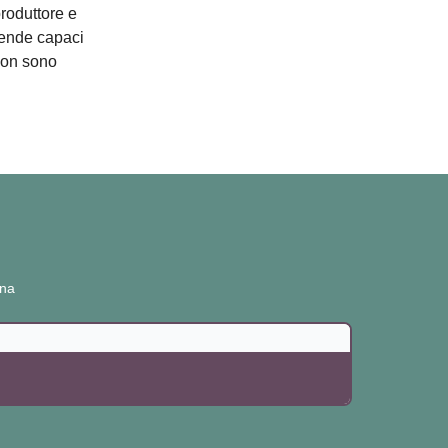
produttore e
iende capaci
non sono
ana