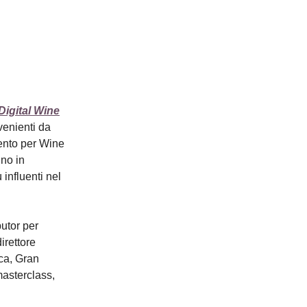
Digital Wine
venienti da
ento per Wine
nno in
influenti nel
butor per
direttore
ca, Gran
masterclass,