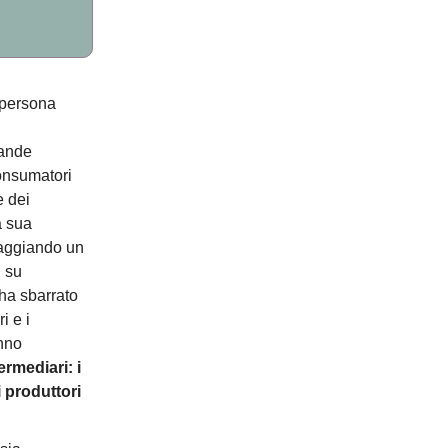
 persona
rande
consumatori
e dei
la sua
saggiando un
i su
 ha sbarrato
i e i
anno
termediari: i
 produttori