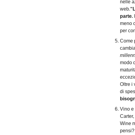
nelle a
web.
“L
parte.
I
meno c
per con
Come p
cambian
millenn
modo di
maturit
eccezio
Oltre i
di spe
bisogn
Vino e
Carter,
Wine m
pensi