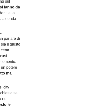
ing sul
si fanno da
enti e, a
na azienda
ta
n parlare di
sia il giusto
certa
 casi
l momento.
e un potere
atto ma
licity
 chiesta se i
a ne
esto le