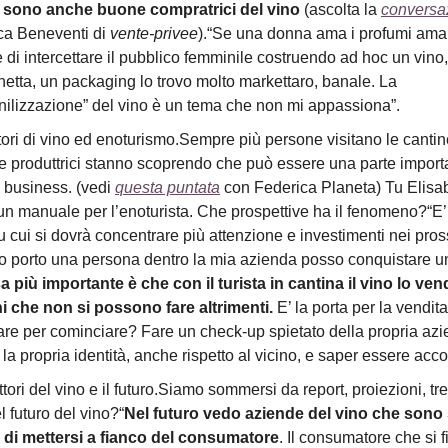
sono anche buone compratrici del vino
(ascolta la
conversa
ca Beneventi di
vente-privee
).“Se una donna ama i profumi ama 
 di intercettare il pubblico femminile costruendo ad hoc un vino,
hetta, un packaging lo trovo molto markettaro, banale. La
nilizzazione” del vino è un tema che non mi appassiona”.
ori di vino ed enoturismo.Sempre più persone visitano le cantin
e produttrici stanno scoprendo che può essere una parte import
o business. (vedi
questa puntata
con Federica Planeta) Tu Elisab
 un manuale per l’enoturista. Che prospettive ha il fenomeno?“E’
 cui si dovrà concentrare più attenzione e investimenti nei pros
 porto una persona dentro la mia azienda posso conquistare un 
a più importante è che con il turista in cantina il vino lo ve
i che non si possono fare altrimenti.
E’ la porta per la vendita
are per cominciare? Fare un check-up spietato della propria azi
 la propria identità, anche rispetto al vicino, e saper essere accog
ttori del vino e il futuro.Siamo sommersi da report, proiezioni, t
l futuro del vino?“
Nel futuro vedo aziende del vino che sono 
 di mettersi a fianco del consumatore
. Il consumatore che si f