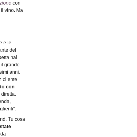
zione
con
il vino. Ma
e e le
ante del
etta hai
 il grande
simi anni.
cliente .
ndo con
 diretta.
enda,
lienti”.
rend. Tu cosa
state
ida