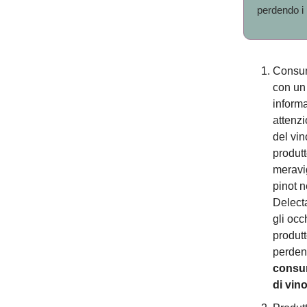
perdendo i 
Consum
con un 
informa
attenzi
del vin
produtt
meravi
pinot n
Delecta
gli occ
produtt
perdend
consum
di vin