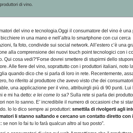
produttori di vino.
atori del vino e tecnologia.Oggi il consumatore del vino è una
bicchiere in una mano e nell’altra lo smartphone con cui cerca
zioni, fa foto, condivide sui social network. All’estero c’è una g
one alla comprensione dei nuovi touch point tecnologici con i 
o. Qui cosa vedi?“Forse dovrei smettere di stupirmi dello stupor
ore. Alle fiere del vino, soprattutto con i produttori italiani, noto 
glia quando dico che si parla di loro in rete. Recentemente, as
ero, ho riferito al produttore che avevo visto che dei consumator
ble, una applicazione per il vino, attribuirgli più di 90 punti. Lui
hi e mi ha detto:
e lei come lo sa?
Sulla rete si parla dei produttor
ori non lo sanno. E’ incredibile il numero di occasioni che si st
o. Io lo dico sempre ai produttori:
smettila di rivolgerti agli in
atori li stanno saltando e cercano un contatto diretto con i
o:
se non lo fai tu lo farà qualcun altro al tuo posto”.