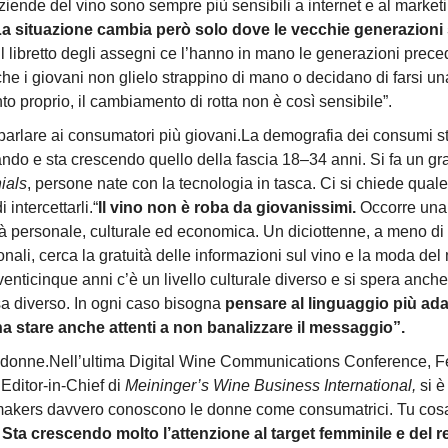
ziende del vino sono sempre più sensibili a internet e al market
a situazione cambia però solo dove le vecchie generazioni 
l libretto degli assegni ce l’hanno in mano le generazioni preced
he i giovani non glielo strappino di mano o decidano di farsi u
to proprio, il cambiamento di rotta non è così sensibile”.
arlare ai consumatori più giovani.La demografia dei consumi s
do e sta crescendo quello della fascia 18–34 anni. Si fa un gra
ials
, persone nate con la tecnologia in tasca. Ci si chiede quale 
 intercettarli.“
Il vino non è roba da giovanissimi.
Occorre una 
à personale, culturale ed economica. Un diciottenne, a meno di
nali, cerca la gratuità delle informazioni sul vino e la moda de
 venticinque anni c’è un livello culturale diverso e si spera anch
sa diverso. In ogni caso bisogna
pensare al linguaggio più ad
a stare anche attenti a non banalizzare il messaggio”.
 donne.Nell’ultima Digital Wine Communications Conference, Fe
 Editor-in-Chief di
Meininger’s Wine Business International,
si è
akers davvero conoscono le donne come consumatrici. Tu cos
?
Sta crescendo molto l’attenzione al target femminile e del r