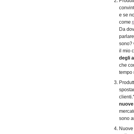
Produtt
convint
e se no
come
r
Da dove
parlare
sono? 
il mio
degli a
che co
tempo m
Produtt
spostan
clienti.
nuove 
mercat
sono a
Nuove 