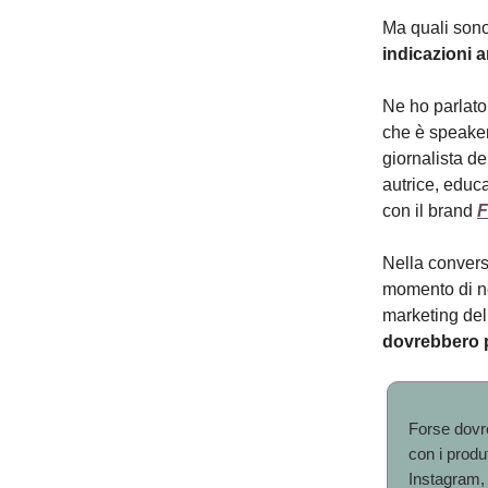
Ma quali sono
indicazioni a
Ne ho parlato
che è speaker
giornalista de
autrice, educ
con il brand
F
Nella convers
momento di n
marketing del
dovrebbero pi
Forse dovrei
con i produt
Instagram, 